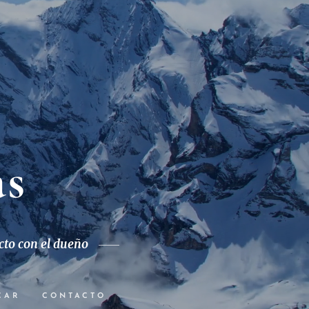
as
cto con el dueño
CAR
CONTACTO