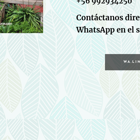
+56 992934250
Contáctanos dir
WhatsApp en el s
WA.LI