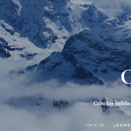
C
Cabañas validada
INICIO
¿DOND