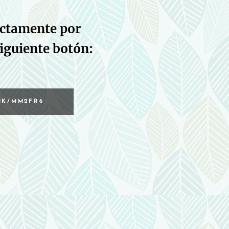
ectamente por
iguiente botón:
NK/MM2FR6